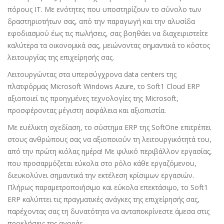
πόρους IT. Με ενότητες που υποστηρίζουν το σύνολο των
δραστηριοτήτων σας, από την παραγωγή και την αλυσίδα
εφοδιασμού έως τις πωλήσεις, σας βοηθάει να διαχειριστείτε
καλύτερα τα οικονομικά σας, μειώνοντας σημαντικά το κόστος
λειτουργίας της επιχείρησής σας.
Λειτουργώντας στα υπερσύγχρονα data centers της
πλατφόρμας Microsoft Windows Azure, το Soft1 Cloud ERP
αξιοποιεί τις προηγμένες τεχνολογίες της Microsoft,
προσφέροντας μέγιστη ασφάλεια και αξιοπιστία.
Με ευέλικτη σχεδίαση, το σύστημα ERP της SoftOne επιτρέπει
στους ανθρώπους σας να αξιοποιούν τη λειτουργικότητά του,
από την πρώτη κιόλας ημέρα! Με φιλικό περιβάλλον εργασίας,
που προσαρμόζεται εύκολα στο ρόλο κάθε εργαζόμενου,
διευκολύνει σημαντικά την εκτέλεση κρίσιμων εργασιών.
Πλήρως παραμετροποιήσιμο και εύκολα επεκτάσιμο, το Soft1
ERP καλύπτει τις πραγματικές ανάγκες της επιχείρησής σας,
παρέχοντας σας τη δυνατότητα να ανταποκρίνεστε άμεσα στις
προκλήσεις της αγοράς.